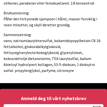
silikoner, parabener eller fenoksyetanol. 1:8 konsentrat
Bruksanvisning:
Påfør den fortynnede sjampoen i håret, masser forsiktig i
noen minutter, og skyll deretter grundig.
Sammensetning:
vann, natriumlauryletersulfat, kokamidopopylbetain C8-16
fettalkohol, glukosidalkylglukosid,
fettsyreglcerylesterkokoglykosid, glyceryloleat,
kokosnøttolje dietanolamin, TEA laurylsulfat, kalium
Abietoyl hydrolysert kollagen, 53-5-dioksan, 1 dioksytro
sulfat. propylenglykol, parfyme, sitronsyre
Anmeld deg til vårt nyhetsbrev