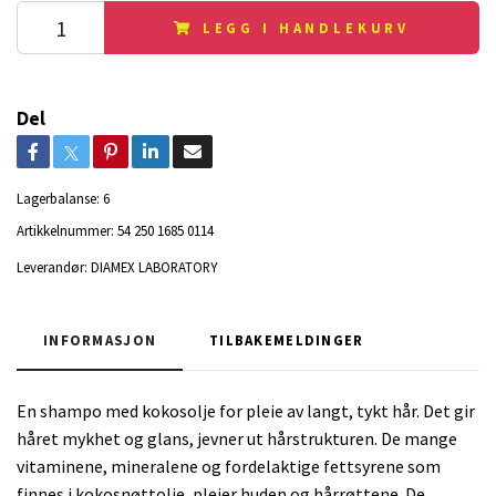
LEGG I HANDLEKURV
Del
Lagerbalanse:
6
Artikkelnummer:
54 250 1685 0114
Leverandør:
DIAMEX LABORATORY
INFORMASJON
TILBAKEMELDINGER
En shampo med kokosolje for pleie av langt, tykt hår. Det gir
håret mykhet og glans, jevner ut hårstrukturen. De mange
vitaminene, mineralene og fordelaktige fettsyrene som
finnes i kokosnøttolje, pleier huden og hårrøttene. De