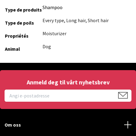
Shampoo
Type de produits
Every type
,
Long hair
,
Short hair
Type de poils
Moisturizer
Propriétés
Dog
Animal
Anmeld deg til vårt nyhetsbrev
Om oss