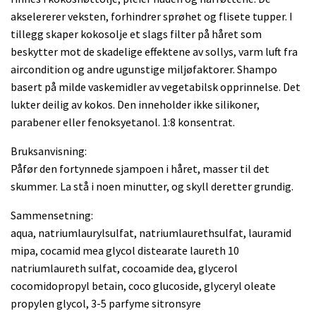
akselererer veksten, forhindrer sprøhet og flisete tupper. I
tillegg skaper kokosolje et slags filter på håret som
beskytter mot de skadelige effektene av sollys, varm luft fra
aircondition og andre ugunstige miljøfaktorer. Shampo
basert på milde vaskemidler av vegetabilsk opprinnelse. Det
lukter deilig av kokos. Den inneholder ikke silikoner,
parabener eller fenoksyetanol. 1:8 konsentrat.
Bruksanvisning:
Påfør den fortynnede sjampoen i håret, masser til det
skummer. La stå i noen minutter, og skyll deretter grundig.
Sammensetning:
aqua, natriumlaurylsulfat, natriumlaurethsulfat, lauramid
mipa, cocamid mea glycol distearate laureth 10
natriumlaureth sulfat, cocoamide dea, glycerol
cocomidopropyl betain, coco glucoside, glyceryl oleate
propylen glycol, 3-5 parfyme sitronsyre