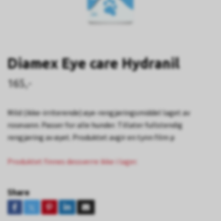
Diamex Eye care Hydranil
165,-
Mild (ikke-irriterende) øye-rengjøringsmiddel laget av
rosevann. Passer for alle hunder. Tillater fullstendig
rengjøring av øyet. Produktet avgir en tynn film p
Produktet finnes dessverre ikke i lager.
Share