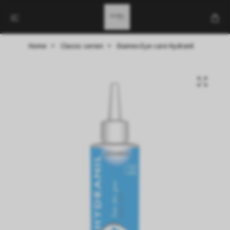
Home
Classic serien
Diamex Eye care Hydranil