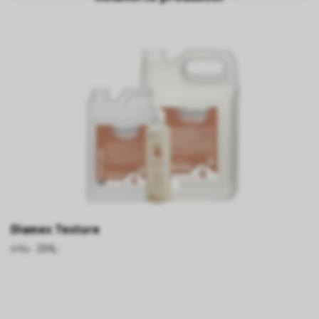
Diamex Texture
104,-
173,-