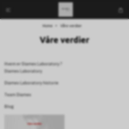
Home
Våre verdier
Våre verdier
Hvem er Diamex Laboratory ?
Diamex Laboratory
Diamex Laboratory historie
Team Diamex
Blog