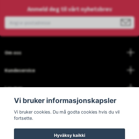
Anmeld deg til vårt nyhetsbrev
Om oss
Kundeservice
Les mer
Vi bruker informasjonskapsler
Social Media
Vi bruker cookies. Du må godta cookies hvis du vil
fortsette.
Hyväksy kaikki